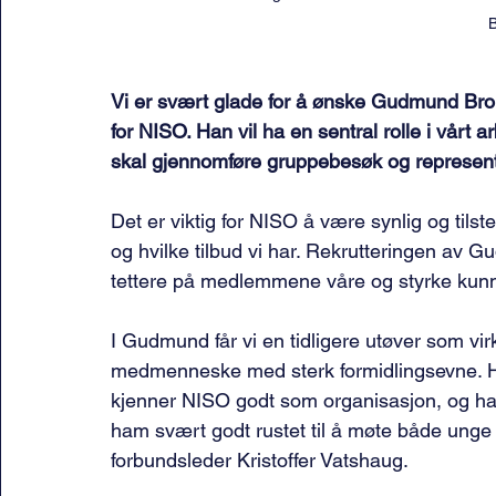
B
Vi er svært glade for å ønske Gudmund B
for NISO. Han vil ha en sentral rolle i vårt 
skal gjennomføre gruppebesøk og represen
Det er viktig for NISO å være synlig og tilst
og hvilke tilbud vi har. Rekrutteringen av 
tettere på medlemmene våre og styrke ku
I Gudmund får vi en tidligere utøver som vi
medmenneske med sterk formidlingsevne. Han
kjenner NISO godt som organisasjon, og har so
ham svært godt rustet til å møte både unge o
forbundsleder Kristoffer Vatshaug.