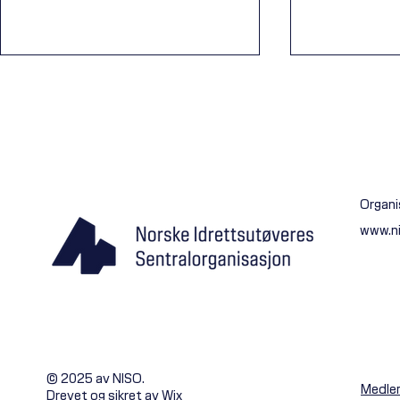
Ferieavvikling
Organi
Mer enn en Snapchat-kanal
www.n
© 2025 av NISO.
Medle
Drevet og sikret av
Wix