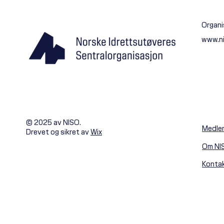
Organi
www.n
© 2025 av NISO.
Medle
Drevet og sikret av
Wix
Om NI
Konta