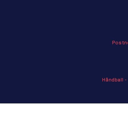
Postno
Håndball -