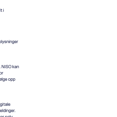
t i
lysninger
. NISO kan
or
ølge opp
gitale
ldinger.
er selv,