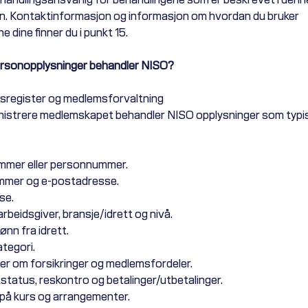
n. Kontaktinformasjon og informasjon om hvordan du bruker
e dine finner du i punkt 15.
personopplysninger behandler NISO?
sregister og medlemsforvaltning
nistrere medlemskapet behandler NISO opplysninger som typi
mmer eller personnummer.
mmer og e-postadresse.
se.
 arbeidsgiver, bransje/idrett og nivå.
ønn fra idrett.
tegori.
er om forsikringer og medlemsfordeler.
status, reskontro og betalinger/utbetalinger.
 på kurs og arrangementer.