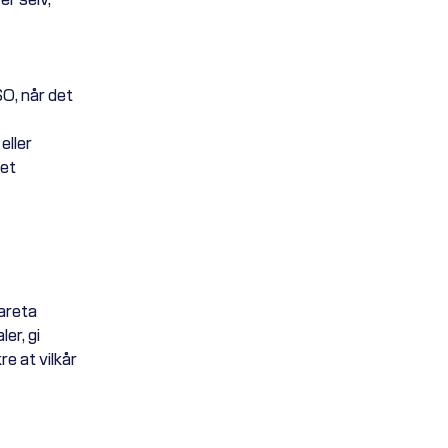
SO, når det
eller
net
areta
er, gi
e at vilkår