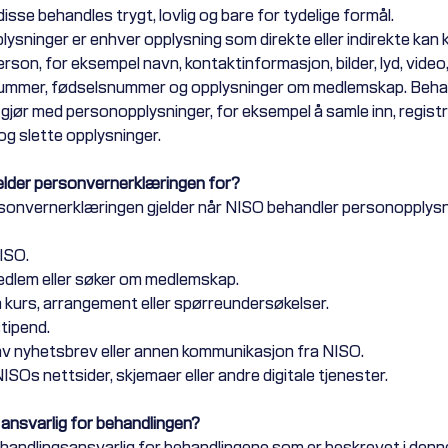
disse behandles trygt, lovlig og bare for tydelige formål.
ysninger er enhver opplysning som direkte eller indirekte kan k
rson, for eksempel navn, kontaktinformasjon, bilder, lyd, video
mmer, fødselsnummer og opplysninger om medlemskap. Beha
i gjør med personopplysninger, for eksempel å samle inn, registr
 og slette opplysninger.
elder personvernerklæringen for?
onvernerklæringen gjelder når NISO behandler personopplys
ISO.
medlem eller søker om medlemskap.
å kurs, arrangement eller spørreundersøkelser.
tipend.
v nyhetsbrev eller annen kommunikasjon fra NISO.
ISOs nettsider, skjemaer eller andre digitale tjenester.
 ansvarlig for behandlingen?
handlingsansvarlig for behandlingene som er beskrevet i denn