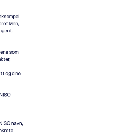
 eksempel
dret lønn,
ingent.
ngene som
kter,
tt og dine
 NISO
 NISO navn,
nkrete