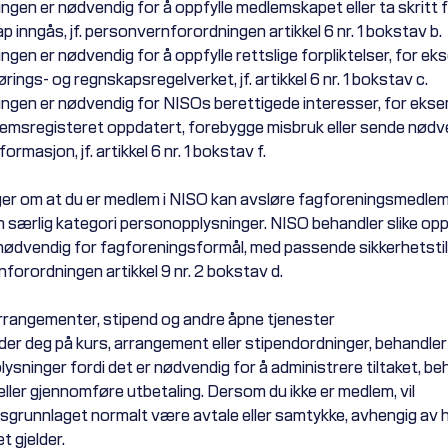
ingen er nødvendig for å oppfylle medlemskapet eller ta skritt 
 inngås, jf. personvernforordningen artikkel 6 nr. 1 bokstav b.
ngen er nødvendig for å oppfylle rettslige forpliktelser, for ek
rings- og regnskapsregelverket, jf. artikkel 6 nr. 1 bokstav c.
ingen er nødvendig for NISOs berettigede interesser, for ekse
emsregisteret oppdatert, forebygge misbruk eller sende nødv
rmasjon, jf. artikkel 6 nr. 1 bokstav f.
er om at du er medlem i NISO kan avsløre fagforeningsmedle
n særlig kategori personopplysninger. NISO behandler slike op
 nødvendig for fagforeningsformål, med passende sikkerhetstilta
forordningen artikkel 9 nr. 2 bokstav d.
arrangementer, stipend og andre åpne tjenester
der deg på kurs, arrangement eller stipendordninger, behandle
ysninger fordi det er nødvendig for å administrere tiltaket, be
ller gjennomføre utbetaling. Dersom du ikke er medlem, vil
sgrunnlaget normalt være avtale eller samtykke, avhengig av 
t gjelder.