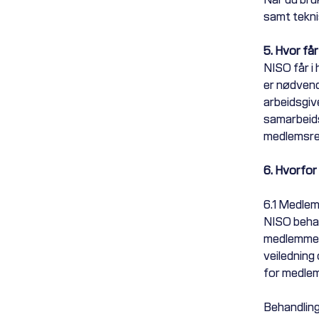
samt tekni
5. Hvor får
NISO får i
er nødvendi
arbeidsgive
samarbeids
medlemsrel
6. Hvorfor
6.1 Medlem
NISO behan
medlemmene
veiledning
for medlem
Behandling