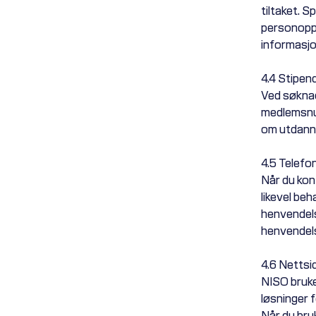
tiltaket. 
personoppl
informasjo
4.4 Stipen
Ved søknad
medlemsnu
om utdanni
4.5 Telef
Når du kon
likevel be
henvendels
henvendelse
4.6 Nettsid
NISO bruke
løsninger 
Når du bruk