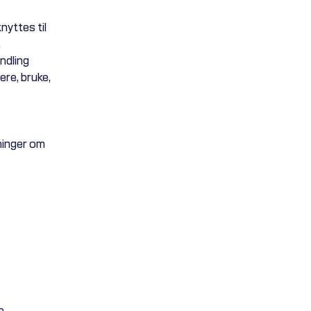
nyttes til
,
ndling
ere, bruke,
ninger om
e