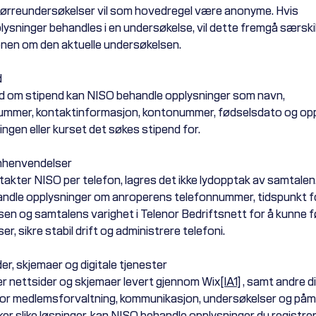
Spørreundersøkelser vil som hovedregel være anonyme. Hvis
ysninger behandles i en undersøkelse, vil dette fremgå særskil
nen om den aktuelle undersøkelsen.
d
 om stipend kan NISO behandle opplysninger som navn,
mmer, kontaktinformasjon, kontonummer, fødselsdato og opp
ngen eller kurset det søkes stipend for.
onhenvendelser
takter NISO per telefon, lagres det ikke lydopptak av samtalen
handle opplysninger om anroperens telefonnummer, tidspunkt f
en og samtalens varighet i Telenor Bedriftsnett for å kunne f
r, sikre stabil drift og administrere telefoni.
er, skjemaer og digitale tjenester
r nettsider og skjemaer levert gjennom Wix
[IA1]
, samt andre di
for medlemsforvaltning, kommunikasjon, undersøkelser og påme
er slike løsninger, kan NISO behandle opplysninger du registrer