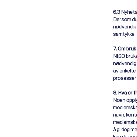
6.3 Nyhets
Dersom du 
nødvendig 
samtykke. 
7. Om bru
NISO bruke
nødvendig 
av enkelte
prosesser 
8. Hva er f
Noen opply
medlemskap
navn, kont
medlemskat
å gi deg m
kan du som