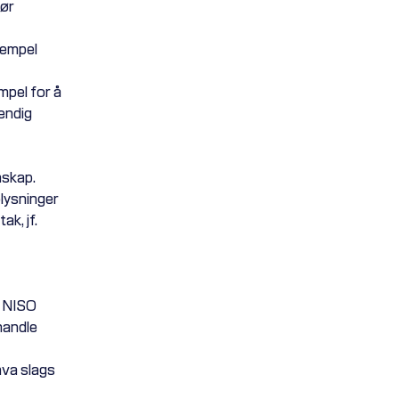
før
sempel
mpel for å
endig
mskap.
plysninger
k, jf.
r NISO
handle
hva slags