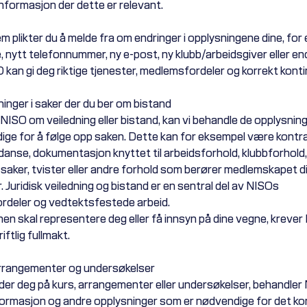
tinformasjon der dette er relevant.
 plikter du å melde fra om endringer i opplysningene dine, for
, nytt telefonnummer, ny e-post, ny klubb/arbeidsgiver eller en
O kan gi deg riktige tjenester, medlemsfordeler og korrekt kont
ninger i saker der du ber om bistand
 NISO om veiledning eller bistand, kan vi behandle de opplysni
ige for å følge opp saken. Dette kan for eksempel være kontra
anse, dokumentasjon knyttet til arbeidsforhold, klubbforhold,
aker, tvister eller andre forhold som berører medlemskapet di
. Juridisk veiledning og bistand er en sentral del av NISOs
deler og vedtektsfestede arbeid.
nen skal representere deg eller få innsyn på dine vegne, krever
iftlig fullmakt.
arrangementer og undersøkelser
der deg på kurs, arrangementer eller undersøkelser, behandler
ormasjon og andre opplysninger som er nødvendige for det ko