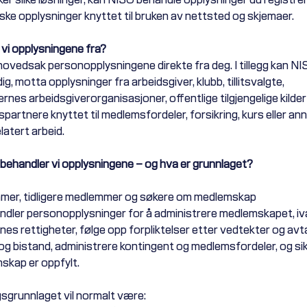
ske opplysninger knyttet til bruken av nettsted og skjemaer.
 vi opplysningene fra?
 hovedsak personopplysningene direkte fra deg. I tillegg kan NI
g, motta opplysninger fra arbeidsgiver, klubb, tillitsvalgte,
rnes arbeidsgiverorganisasjoner, offentlige tilgjengelige kilder 
partnere knyttet til medlemsfordeler, forsikring, kurs eller an
atert arbeid.
 behandler vi opplysningene – og hva er grunnlaget?
mer, tidligere medlemmer og søkere om medlemskap
dler personopplysninger for å administrere medlemskapet, iv
s rettigheter, følge opp forpliktelser etter vedtekter og avtal
 og bistand, administrere kontingent og medlemsfordeler, og sikr
skap er oppfylt.
sgrunnlaget vil normalt være: