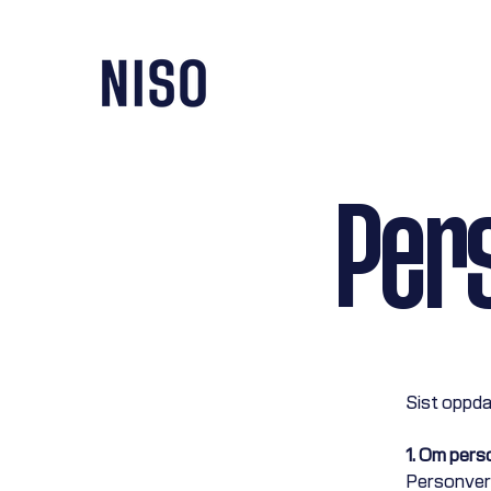
Per
Sist oppda
1. Om per
Personvern