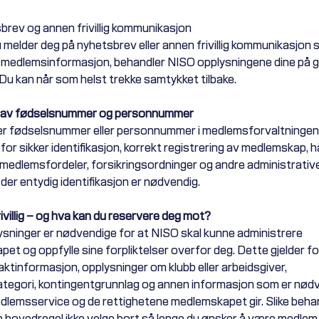
brev og annen frivillig kommunikasjon
melder deg på nyhetsbrev eller annen frivillig kommunikasjon s
medlemsinformasjon, behandler NISO opplysningene dine på g
Du kan når som helst trekke samtykket tilbake.
k av fødselsnummer og personnummer
r fødselsnummer eller personnummer i medlemsforvaltningen 
for sikker identifikasjon, korrekt registrering av medlemskap, 
 medlemsfordeler, forsikringsordninger og andre administrativ
der entydig identifikasjon er nødvendig.
rivillig – og hva kan du reservere deg mot?
sninger er nødvendige for at NISO skal kunne administrere
et og oppfylle sine forpliktelser overfor deg. Dette gjelder f
aktinformasjon, opplysninger om klubb eller arbeidsgiver,
egori, kontingentgrunnlag og annen informasjon som er nødv
edlemsservice og de rettighetene medlemskapet gir. Slike beha
 hovedregel ikke velge bort så lenge du ønsker å være medlem