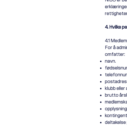
erklæringe
rettigheten
4. Hvilke 
4.1 Medlem
For å admi
omfatter:
navn.
fødselsnu
telefonnu
postadres
klubb eller
brutto årsl
medlemska
opplysning
kontingent
deltakelse