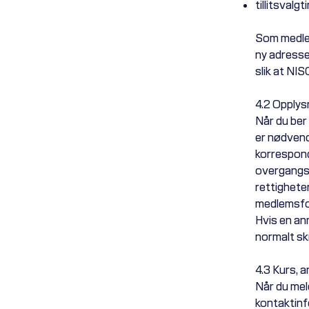
tillitsvalg
Som medlem
ny adresse
slik at NIS
4.2 Opplys
Når du ber
er nødvend
korrespond
overgangss
rettigheter
medlemsfor
Hvis en an
normalt skr
4.3 Kurs, 
Når du mel
kontaktinf