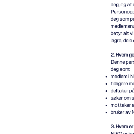
deg, og at 
Personoppl
deg som pe
medlemsnu
betyr alt v
lagre, dele
2. Hvem gj
Denne pers
deg som:
medlem i N
tidligere 
deltaker p
søker om s
mottaker a
bruker av N
3. Hvem er
NISO er be