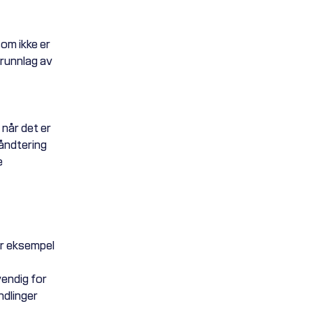
om ikke er
runnlag av
når det er
håndtering
e
or eksempel
endig for
ndlinger
.