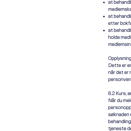
at behandl
medlemskap
at behandli
etter bokfø
at behandl
holde medl
medlemsinfo
Opplysning
Dette er e
når det er
personvern
6.2 Kurs, 
Når du mel
personoppl
søknaden e
behandling
tjeneste de