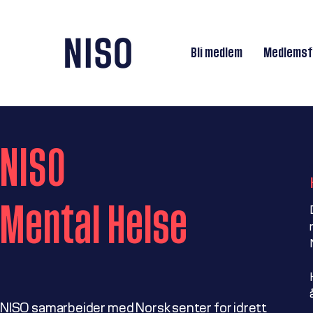
Bli medlem
Medlemsf
NISO
Mental Helse
NISO samarbeider med Norsk senter for idrett