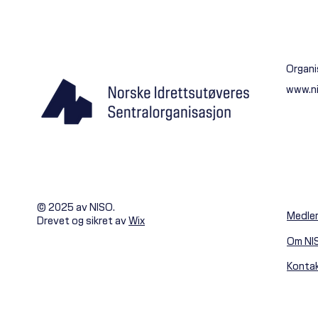
Organi
www.n
© 2025 av NISO.
Medle
Drevet og sikret av
Wix
Om NI
Konta