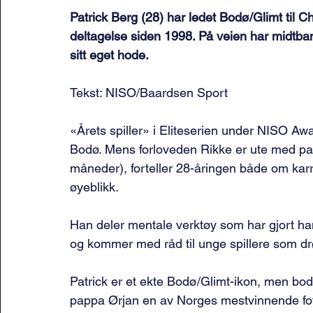
Patrick Berg (28) har ledet Bodø/Glimt til 
deltagelse siden 1998. På veien har midtba
sitt eget hode.
Tekst: NISO/Baardsen Sport
«Årets spiller» i Eliteserien under NISO A
Bodø. Mens forloveden Rikke er ute med pare
måneder), forteller 28-åringen både om kar
øyeblikk.
Han deler mentale verktøy som har gjort ham 
og kommer med råd til unge spillere som d
Patrick er et ekte Bodø/Glimt-ikon, men bodd
pappa Ørjan en av Norges mestvinnende fotb