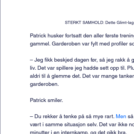
STERKT SAMHOLD: Dette Glimt-laget h
Patrick husker fortsatt den aller første tren
gammel. Garderoben var fylt med profiler 
– Jeg fikk beskjed dagen før, så jeg rakk å 
liv. Det var spillere jeg hadde sett opp til.
aldri til å glemme det. Det var mange tanker
garderoben.
Patrick smiler.
– Du rekker å tenke på så mye rart.
 Men
 så
vært i samme situasjon selv. Det var ikke no
minutter i en internkamp, og det gikk bra.