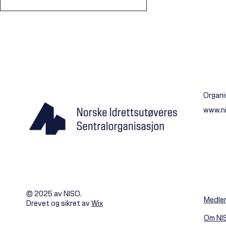
Organi
www.n
Berg fikk uvurderlig NISO-hjelp: –
Jeg hadde ingen rettigheter
© 2025 av NISO.
Medle
Drevet og sikret av
Wix
Om NI