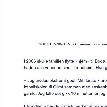
GOD STEMNING: Patrick hjemme i Bodø sam
I 2006 skulle familien flytte «hjem» til Bodø. 
hadde alle vennene sine i Trondheim. Han gru
– Jeg trivdes ekstremt godt. Mitt første kla
fotballskolen til Glimt sammen med søskenbar
gamle. Jeg følte det gikk 10 minutter før je
I Trondheim hadde Patrick merket at mange