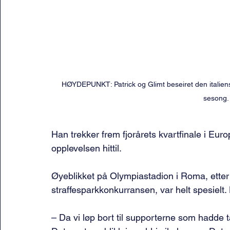
HØYDEPUNKT: Patrick og Glimt beseiret den italiens
sesong. 
Han trekker frem fjorårets kvartfinale i Eu
opplevelsen hittil.
Øyeblikket på Olympiastadion i Roma, etter
straffesparkkonkurransen, var helt spesielt.
– Da vi løp bort til supporterne som hadde t