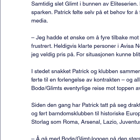
Samtidig slet Glimt i bunnen av Eliteserien.
sparken. Patrick følte selv på et behov for å 
media.
– Jeg hadde et ønske om å fyre tilbake mo
frustrert. Heldigvis klarte personer i Avisa 
jeg veldig pris på. For situasjonen kunne blit
I stedet snakket Patrick og klubben sammen 
førte til en forlengelse av kontrakten – og all
Bodø/Glimts eventyrlige reise mot toppen av
Siden den gang har Patrick tatt på seg dra
og ført barndomsklubben til historiske Eu
Storlag som Roma, Arsenal, Lazio, Juventu
– Å gå med Bodø/Glimt-logoen på den størs