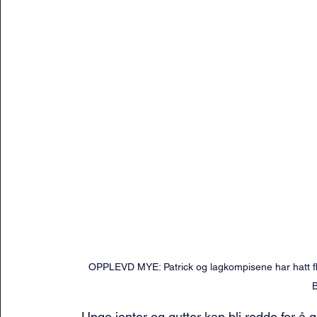
OPPLEVD MYE: Patrick og lagkompisene har hatt fler
B
– Unge jenter og gutter kan bli redde for å gj