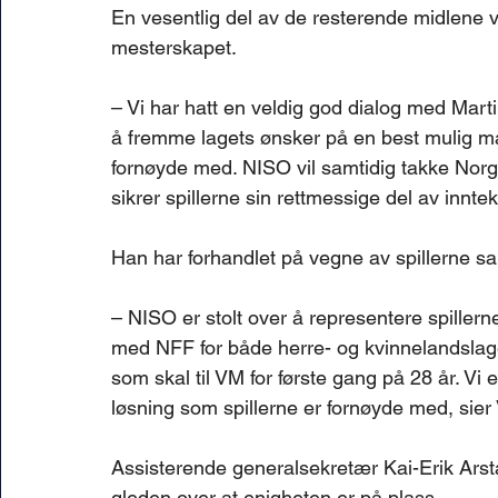
En vesentlig del av de resterende midlene vil 
mesterskapet.
– Vi har hatt en veldig god dialog med Mart
å fremme lagets ønsker på en best mulig må
fornøyde med. NISO vil samtidig takke Norg
sikrer spillerne sin rettmessige del av innte
Han har forhandlet på vegne av spillerne 
– NISO er stolt over å representere spillern
med NFF for både herre- og kvinnelandslage
som skal til VM for første gang på 28 år. Vi er
løsning som spillerne er fornøyde med, sier
Assisterende generalsekretær Kai-Erik Arsta
gleden over at enigheten er på plass.