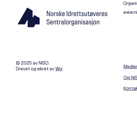
Organi
Mer enn en Snapchat-kanal
www.n
© 2025 av NISO.
Medle
Drevet og sikret av
Wix
Om NI
Konta