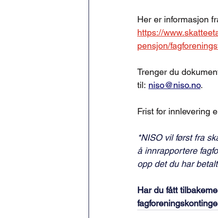
Her er informasjon fr
https://www.skatteeta
pensjon/fagforenings
Trenger du dokumenta
til: 
niso@niso.no
.
Frist for innlevering e
*NISO vil først fra s
å innrapportere fagfo
opp det du har betalt
Har du fått tilbakem
fagforeningskontinge