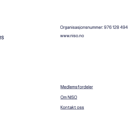
Ferieavvikling
Organisasjonsnummer: 976 128 494
www.niso.no
Avtal
ved b
Medlemsfordeler
Om NISO
Kontakt oss