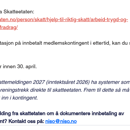
a Skatteetaten:
ten.no/person/skatt/hjelp-til-riktig-skatt/arbeid-trygd-og-
fradrag/
sjon på innbetalt medlemskontingent i ettertid, kan du
r innen 30. april.
kattemeldingen 2027 (inntektsåret 2026) ha systemer som g
reningstrekk direkte til skatteetaten. Frem til dette så må
 inn i kontingent.
elding fra skattetaten om å dokumentere innbetaling av 
nt? Kontakt oss på: 
niso@niso.no