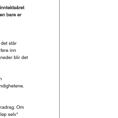
inntektsåret 
en bare er 
det står 
føre inn 
neder blir det 
n 
yndighetene. 
 fradrag. Om 
løp selv*