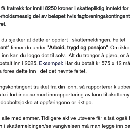
fratrekk for inntil 8250 kroner i skattepliktig inntekt for 
orholdsmessig del av beløpet hvis fagforeningskontingent
ret.
t du sjekker at dette er oppført i skattemeldingen. Feltet 
ent"
 finner du under 
"Arbeid, trygd og pensjon"
. Om ikke 
inn kan du legge det til selv.  Alt du trenger å gjøre, er å 
talt inn i 2025. 
Eksempel: 
Har du betalt kr 575 x 12 må
 føres dette inn i det det nevnte feltet.
ngskontingent trukket fra din lønn, så rapporterer klubbe
kte i forbindelse med innrapportering av lønn til skattem
å dobbeltsjekke at oppføringene er riktige.
 alle medlemmer. Tidligere aktive utøvere får altså også
 inn i skattemeldingen/selvangivelsen må man legge inn be