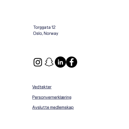
Torggata 12
Oslo, Norway
e med FIFA gir spillerne plass
ordet
Vedtekter
Personvernerklæring
Avslutte medlemskap