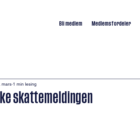
Bli medlem
Medlemsfordeler
. mars
1 min lesing
kke skattemeldingen