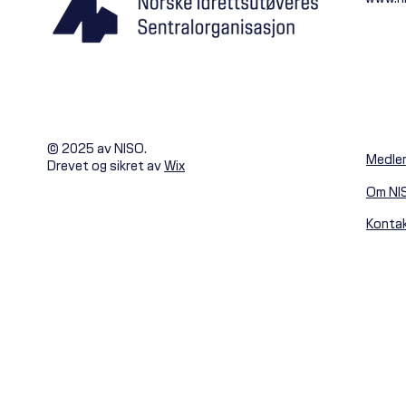
© 2025 av NISO.
Medle
Drevet og sikret av
Wix
Om NI
Konta