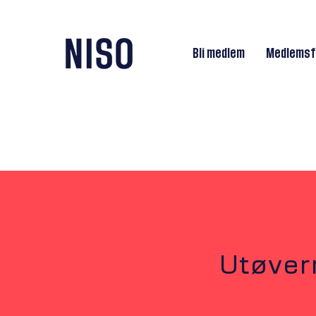
Bli medlem
Medlemsf
Utøver