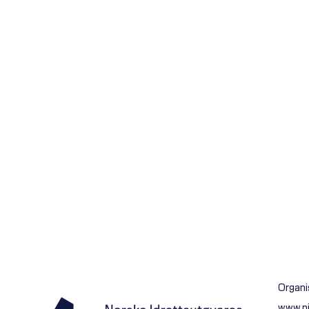
Organi
www.n