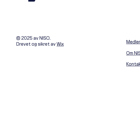
© 2025 av NISO.
Medle
Drevet og sikret av
Wix
Om NI
Konta