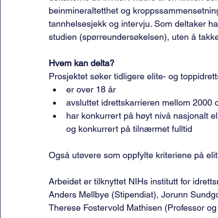
beinmineraltetthet og kroppssammensetning,
tannhelsesjekk og intervju. Som deltaker har 
studien (spørreundersøkelsen), uten å takke j
Hvem kan delta?
Prosjektet søker tidligere elite- og toppidre
er over 18 år
avsluttet idrettskarrieren mellom 2000
har konkurrert på høyt nivå nasjonalt ell
og konkurrert på tilnærmet fulltid
Også utøvere som oppfylte kriteriene på eli
Arbeidet er tilknyttet NIHs institutt for idr
Anders Mellbye (Stipendiat), Jorunn Sundgo
Therese Fostervold Mathisen (Professor og 